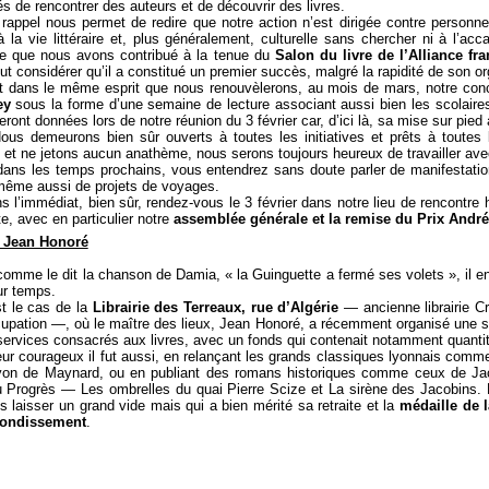
és de rencontrer des auteurs et de découvrir des livres.
 nous permet de redire que notre action n’est dirigée contre personne 
 à la vie littéraire et, plus généralement, culturelle sans chercher ni à l’acc
ve que nous avons contribué à la tenue du
Salon du livre de l’Alliance f
ut considérer qu’il a constitué un premier succès, malgré la rapidité de son or
s le même esprit que nous renouvèlerons, au mois de mars, notre concou
ey
sous la forme d’une semaine de lecture associant aussi bien les scolaires
eront données lors de notre réunion du 3 février car, d’ici là, sa mise sur pied
urons bien sûr ouverts à toutes les initiatives et prêts à toutes l
n et ne jetons aucun anathème, nous serons toujours heureux de travailler ave
 dans les temps prochains, vous entendrez sans doute parler de manifestat
même aussi de projets de voyages.
édiat, bien sûr, rendez-vous le 3 février dans notre lieu de rencontre ha
nte, avec en particulier notre
assemblée générale et la remise du Prix Andr
, Jean Honoré
 le dit la chanson de Damia, « la Guinguette a fermé ses volets », il en 
ur temps.
e cas de la
Librairie des Terreaux, rue d’Algérie
— ancienne librairie Cr
upation —, où le maître des lieux, Jean Honoré, a récemment organisé une s
services consacrés aux livres, avec un fonds qui contenait notamment quant
urageux il fut aussi, en relançant les grands classiques lyonnais comme L
yon de Maynard, ou en publiant des romans historiques comme ceux de Jacqu
u Progrès — Les ombrelles du quai Pierre Scize et La sirène des Jacobins. 
s laisser un grand vide mais qui a bien mérité sa retraite et la
médaille de l
rondissement
.