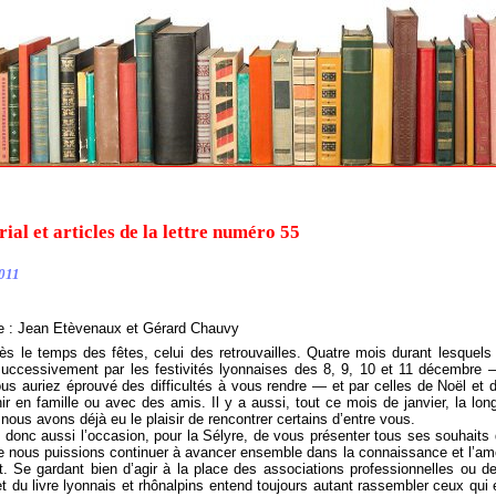
rial et articles de la lettre numéro 55
011
de : Jean Etèvenaux et Gérard Chauvy
temps des fêtes, celui des retrouvailles. Quatre mois durant lesquels
uccessivement par les festivités lyonnaises des 8, 9, 10 et 11 décembre —
ous auriez éprouvé des difficultés à vous rendre — et par celles de Noël et
ir en famille ou avec des amis. Il y a aussi, tout ce mois de janvier, la 
 nous avons déjà eu le plaisir de rencontrer certains d’entre vous.
c aussi l’occasion, pour la Sélyre, de vous présenter tous ses souhaits d
 nous puissions continuer à avancer ensemble dans la connaissance et l’amour
t. Se gardant bien d’agir à la place des associations professionnelles ou de
et du livre lyonnais et rhônalpins entend toujours autant rassembler ceux qui é