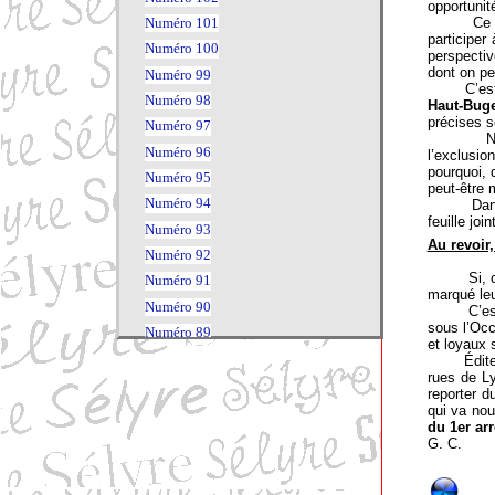
opportunit
Ce rappel
Numéro 101
participer
Numéro 100
perspecti
dont on pe
Numéro 99
C’est dan
Numéro 98
Haut-Bug
précises s
Numéro 97
Nous deme
Numéro 96
l’exclusio
pourquoi,
Numéro 95
peut-être 
Numéro 94
Dans l’imm
feuille joi
Numéro 93
Au revoir
Numéro 92
Si, comme
Numéro 91
marqué le
Numéro 90
C’est l
sous l’Occ
Numéro 89
et loyaux 
Numéro 88
Éditeur co
rues de L
Numéro 87
reporter d
Numéro 86
qui va nou
du 1er ar
Numéro 84
G. C.
Numéro 83
Numéro 80