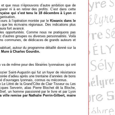
et que nous n’éprouvons d’autre ambition que de
aparer ni à en retirer des profits. C’est dans cette
rançaise qui s’est tenu le 18 décembre à Lyon
et
ganisation.
rs à l’opération montée par le
Kiwanis dans le
 que les écrivains régionaux. Des indications plus
 aura fort avancé.
es opportunités. Comme nous ne pratiquons pas
c d’autres groupes ou diverses personnalités. Voilà
ions communes, de dédicaces de grands auteurs et
bituel, autour du programme détaillé donné sur la
é Mure à Charles Gourdin.
va de même pour des librairies lyonnaises qui ont
ozier Saint-Augustin qui fut un foyer de résistance
oirée d’adieu après une trentaine d’années de bons
ité d’ouvrages lyonnais, connus ou méconnus.
e Littré de la Grand’Côte de Clair Tisseur ou Les
es Serverin, alias Pierre Blochet dit la Bloche,
Bref, un homme passionné par le livre et par Lyon
a ville remise par Nathalie Perrin-Gilbert, maire