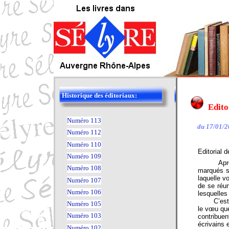
Historique des éditoriaux:
Edito
Numéro 113
du 17/01/2
Numéro 112
Numéro 110
Editorial 
Numéro 109
Après le 
Numéro 108
marqués s
laquelle v
Numéro 107
de se réun
Numéro 106
lesquelles
C’est don
Numéro 105
le vœu que
Numéro 103
contribuen
écrivains 
Numéro 102