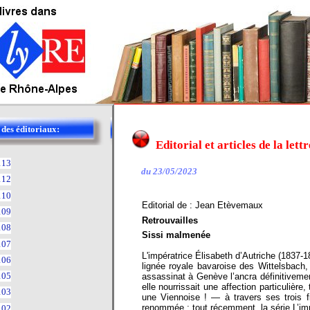
 des éditoriaux:
Editorial et articles de la let
113
du 23/05/2023
112
110
Editorial de : Jean Etèvemaux
109
Retrouvailles
108
Sissi malmenée
107
L'impératrice Élisabeth d’Autriche (1837-
106
lignée royale bavaroise des Wittelsbach,
105
assassinat à Genève l’ancra définitivemen
elle nourrissait une affection particuli
103
une Viennoise ! — à travers ses trois fi
renommée ; tout récemment, la série L’impé
102