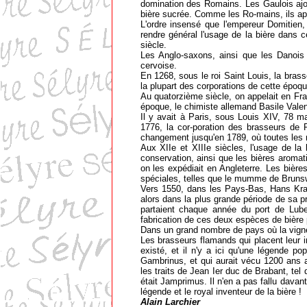
domination des Romains. Les Gaulois ajout
78
bière sucrée. Comme les Ro-mains, ils app
L'ordre insensé que l'empereur Domitien,
76
rendre général l'usage de la bière dans c
75
siècle.
Les Anglo-saxons, ainsi que les Danois 
74
cervoise.
73
En 1268, sous le roi Saint Louis, la brass
la plupart des corporations de cette époqu
72
Au quatorzième siècle, on appelait en Fran
71
époque, le chimiste allemand Basile Valenti
Il y avait à Paris, sous Louis XIV, 78 ma
70
1776, la cor-poration des brasseurs de 
changement jusqu'en 1789, où toutes les 
69
Aux XIIe et XIIIe siècles, l'usage de la
68
conservation, ainsi que les bières aromat
on les expédiait en Angleterre. Les bièr
67
spéciales, telles que le mumme de Brunsw
66
Vers 1550, dans les Pays-Bas, Hans Krae
alors dans la plus grande période de sa p
65
partaient chaque année du port de Lubec
64
fabrication de ces deux espèces de bière p
Dans un grand nombre de pays où la vigne n
63
Les brasseurs flamands qui placent leur i
60
existé, et il n'y a ici qu'une légende p
Gambrinus, et qui aurait vécu 1200 ans a
58
les traits de Jean Ier duc de Brabant, tel
était Jamprimus. Il n'en a pas fallu dava
57
légende et le royal inventeur de la bière !
56
Alain Larchier