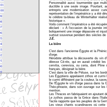
Personnalité aussi tourmentée que multipl
101
ductible à une seule image. Pourtant, 
entrepris une modernisation assez curie
100
représentation de l’impératrice y a été dé
99
le célèbre ta-bleau de Winterhalter réal
historique ».
98
Voilà comment l’impératrice a été récupér
97
déclaré : « À l'occasion de la journée 
boliquement une image dépassée et injuste
96
surtout souvenue pendant des siècles de
95
J.É.
La bière
94
93
C'est dans l'ancienne Égypte et la Phénici
d'orge.
92
Hérodote attribue la découverte du vin d'
91
déesse Cé-rès, qui en aurait crédité les
cervitia, cerevisia, ou ceria, dont Plin
90
français, désignait la bière.
89
C'est dans la ville de Péluse, sur les bord
Les Égyptiens appelaient zithos et curmi l
88
le curmi différaient par la couleur, la sav
87
De l'Égypte le vin d'orge passa dans la 
Théo-phraste, dans son ouvrage sur les P
86
mention.
Les Thraces en fabriquaient en ajoutant des
84
Le zythos passa de la Grèce dans l'Itali
83
Tacite rapporte que les peuples de la Ger
Les vieux chants scandinaves où cette b
80