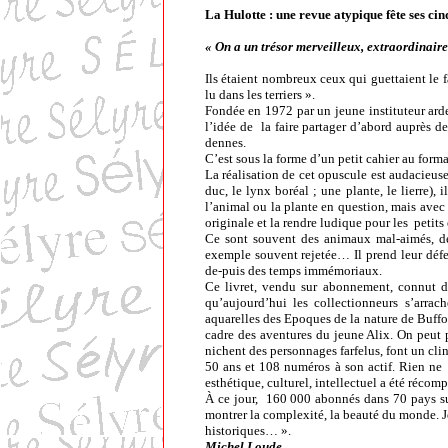
55
La Hulotte : une revue atypique fête ses ci
54
« On a un trésor merveilleux, extraordinaire 
53
Ils étaient nombreux ceux qui guettaient le f
52
lu dans les terriers ».
51
Fondée en 1972 par un jeune instituteur arde
l’idée de la faire partager d’abord auprès d
50
dennes.
49
C’est sous la forme d’un petit cahier au form
48
La réalisation de cet opuscule est audacieuse 
duc, le lynx boréal ; une plante, le lierre), 
47
l’animal ou la plante en question, mais avec 
46
originale et la rendre ludique pour les petits 
Ce sont souvent des animaux mal-aimés, dé
45
exemple souvent rejetée… Il prend leur défen
44
de-puis des temps immémoriaux.
Ce livret, vendu sur abonnement, connut d
43
qu’aujourd’hui les collectionneurs s’arra
42
aquarelles des Epoques de la nature de Buffon
cadre des aventures du jeune Alix. On peut 
41
nichent des personnages farfelus, font un clin
40
50 ans et 108 numéros à son actif. Rien ne l
esthétique, culturel, intellectuel a été réc
39
À ce jour, 160 000 abonnés dans 70 pays sui
38
montrer la complexité, la beauté du monde. 
37
historiques… ».
Michel Loude