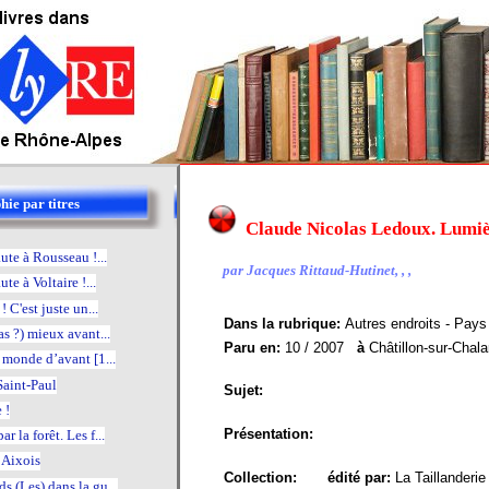
hie par titres
Claude Nicolas Ledoux. Lumiè
aute à Rousseau !...
par Jacques Rittaud-Hutinet, , ,
ute à Voltaire !...
 ! C'est juste un...
Dans la rubrique:
Autres endroits - Pay
as ?) mieux avant...
Paru en:
10 / 2007
à
Châtillon-sur-Cha
e monde d’avant [1...
Saint-Paul
Sujet:
 !
Présentation:
r la forêt. Les f...
 Aixois
Collection:
édité par:
La Taillanderie
s (Les) dans la gu...