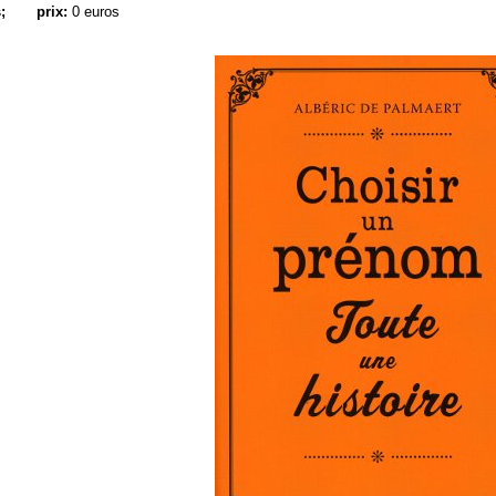
;
prix:
0 euros