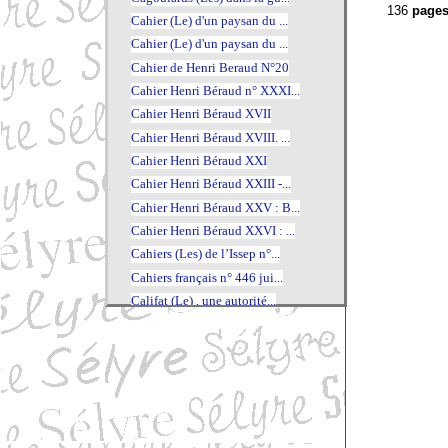
136
pages
Cahier (Le) d'un paysan du ...
Cahier (Le) d'un paysan du ...
Cahier de Henri Beraud N°20
Cahier Henri Béraud n° XXXI...
Cahier Henri Béraud XVII
Cahier Henri Béraud XVIII. ...
Cahier Henri Béraud XXI
Cahier Henri Béraud XXIII -...
Cahier Henri Béraud XXV : B...
Cahier Henri Béraud XXVI : ...
Cahiers (Les) de l’Issep n°...
Cahiers français n° 446 jui...
Califat (Le) , une autorité...
Caluire-et-Cuire au fil de ...
Calvin
Calvin intime et public
Cambronne. La légende de Wa...
Camille Claudel
Camille Costa de Beauregard...