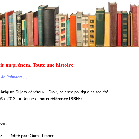
ir un prénom. Toute une histoire
de Palmaert , , ,
ubrique:
Sujets généraux - Droit, science politique et société
06 / 2013
à
Rennes
sous référence ISBN:
0
ion:
n:
édité par:
Ouest-France