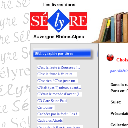
Bibliographie par titres
Chois
C'est la faute à Rousseau !...
par Albéric 
C'est la faute à Voltaire !...
C'est rien ! C'est juste un...
Dans la r
C'était (pas ?) mieux avant...
Paru en:
C’était le monde d’avant [1...
C3 Gare Saint-Paul
Sujet:
Ça tourne !
Présentat
Cachées par la forêt. Les f...
Cadavres Aixois
Collectio
Cagoulards (Les) dans la gu...