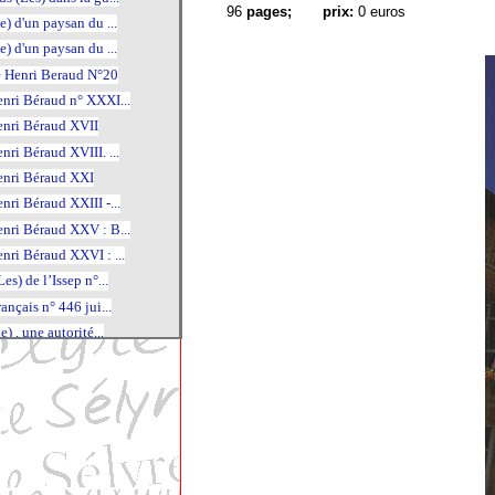
96
pages;
prix:
0 euros
e) d'un paysan du ...
e) d'un paysan du ...
e Henri Beraud N°20
nri Béraud n° XXXI...
enri Béraud XVII
nri Béraud XVIII. ...
enri Béraud XXI
nri Béraud XXIII -...
nri Béraud XXV : B...
nri Béraud XXVI : ...
es) de l’Issep n°...
ançais n° 446 jui...
e) , une autorité...
-Cuire au fil de ...
time et public
e. La légende de Wa...
Claudel
osta de Beauregard...