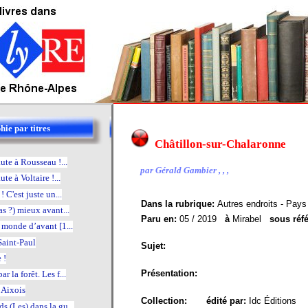
hie par titres
Châtillon-sur-Chalaronne
aute à Rousseau !...
par Gérald Gambier , , ,
ute à Voltaire !...
 ! C'est juste un...
Dans la rubrique:
Autres endroits - Pay
as ?) mieux avant...
Paru en:
05 / 2019
à
Mirabel
sous réf
e monde d’avant [1...
Saint-Paul
Sujet:
 !
Présentation:
r la forêt. Les f...
 Aixois
Collection:
édité par:
Idc Éditions
s (Les) dans la gu...