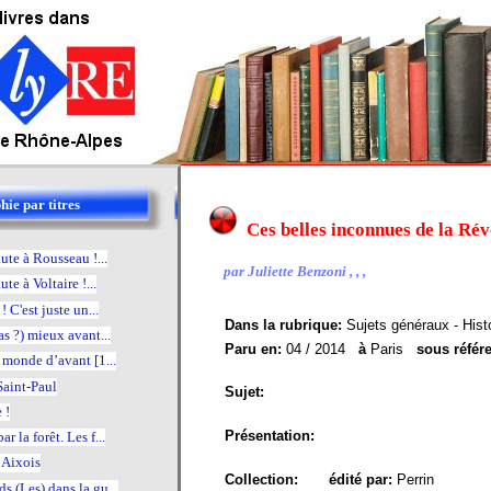
hie par titres
Ces belles inconnues de la Rév
aute à Rousseau !...
par Juliette Benzoni , , ,
ute à Voltaire !...
 ! C'est juste un...
Dans la rubrique:
Sujets généraux - Histo
as ?) mieux avant...
Paru en:
04 / 2014
à
Paris
sous référ
e monde d’avant [1...
Saint-Paul
Sujet:
 !
Présentation:
r la forêt. Les f...
 Aixois
Collection:
édité par:
Perrin
s (Les) dans la gu...