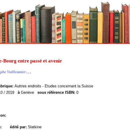
-Bourg entre passé et avenir
he Vuilleumier , , ,
ubrique:
Auttres endroits - Etudes concernant la Suisse
10 / 2019
à
Genève
sous référence ISBN:
0
ion:
n:
édité par:
Slatkine