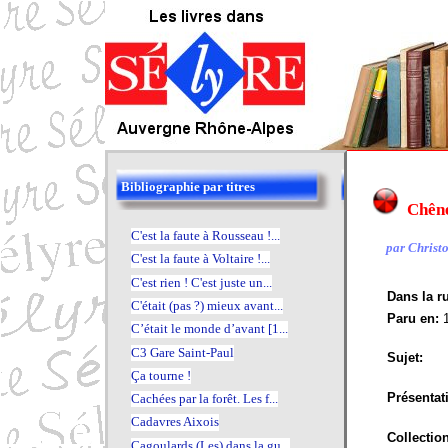
Bibliographie par titres
Chêne
C'est la faute à Rousseau !...
par Christop
C'est la faute à Voltaire !...
C'est rien ! C'est juste un...
Dans la r
C'était (pas ?) mieux avant...
Paru en:
C’était le monde d’avant [1...
C3 Gare Saint-Paul
Sujet:
Ça tourne !
Présentat
Cachées par la forêt. Les f...
Cadavres Aixois
Collectio
Cagoulards (Les) dans la gu...