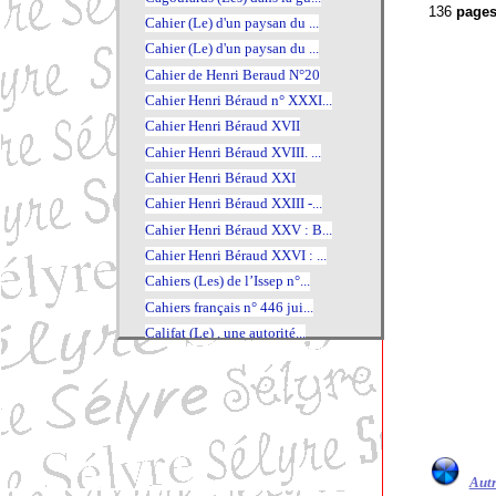
136
pages
Cahier (Le) d'un paysan du ...
Cahier (Le) d'un paysan du ...
Cahier de Henri Beraud N°20
Cahier Henri Béraud n° XXXI...
Cahier Henri Béraud XVII
Cahier Henri Béraud XVIII. ...
Cahier Henri Béraud XXI
Cahier Henri Béraud XXIII -...
Cahier Henri Béraud XXV : B...
Cahier Henri Béraud XXVI : ...
Cahiers (Les) de l’Issep n°...
Cahiers français n° 446 jui...
Califat (Le) , une autorité...
Caluire-et-Cuire au fil de ...
Calvin
Calvin intime et public
Cambronne. La légende de Wa...
Camille Claudel
Autr
Camille Costa de Beauregard...