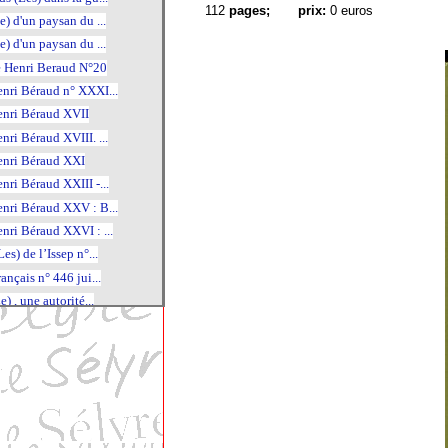
112
pages;
prix:
0 euros
e) d'un paysan du ...
e) d'un paysan du ...
e Henri Beraud N°20
nri Béraud n° XXXI...
enri Béraud XVII
nri Béraud XVIII. ...
enri Béraud XXI
nri Béraud XXIII -...
nri Béraud XXV : B...
nri Béraud XXVI : ...
es) de l’Issep n°...
ançais n° 446 jui...
e) , une autorité...
-Cuire au fil de ...
time et public
e. La légende de Wa...
Claudel
osta de Beauregard...