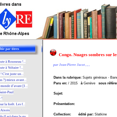
hie par titres
Congo. Nuages sombres sur le
aute à Rousseau !...
par Jean-Pierre Jacot , , ,
ute à Voltaire !...
 ! C'est juste un...
Dans la rubrique:
Sujets généraux - Ban
as ?) mieux avant...
Paru en:
/ 2015
à
Genève
sous référ
e monde d’avant [1...
Saint-Paul
Sujet:
 !
Présentation:
r la forêt. Les f...
 Aixois
Collection:
édité par:
Slatkine
s (Les) dans la gu...