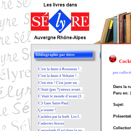
Bibliographie par titres
Cockt
C'est la faute à Rousseau !...
par collectif
C'est la faute à Voltaire !...
C'est rien ! C'est juste un...
Dans la r
C'était (pas ?) mieux avant...
Paru en:
C’était le monde d’avant [1...
C3 Gare Saint-Paul
Sujet:
Ça tourne !
Présentat
Cachées par la forêt. Les f...
Cadavres Aixois
Collectio
Cagoulards (Les) dans la gu...