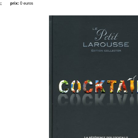
;
prix:
0 euros