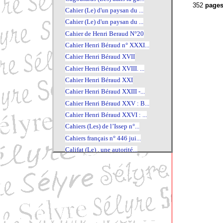
352
pages
Cahier (Le) d'un paysan du ...
Cahier (Le) d'un paysan du ...
Cahier de Henri Beraud N°20
Cahier Henri Béraud n° XXXI...
Cahier Henri Béraud XVII
Cahier Henri Béraud XVIII. ...
Cahier Henri Béraud XXI
Cahier Henri Béraud XXIII -...
Cahier Henri Béraud XXV : B...
Cahier Henri Béraud XXVI : ...
Cahiers (Les) de l’Issep n°...
Cahiers français n° 446 jui...
Califat (Le) , une autorité...
Caluire-et-Cuire au fil de ...
Calvin
Calvin intime et public
Cambronne. La légende de Wa...
Camille Claudel
Camille Costa de Beauregard...