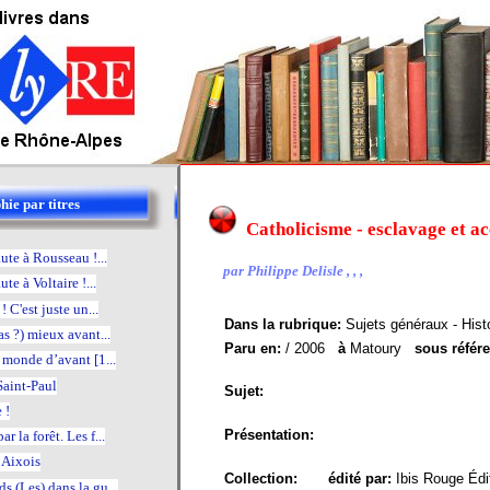
hie par titres
Catholicisme - esclavage et a
aute à Rousseau !...
par Philippe Delisle , , ,
ute à Voltaire !...
 ! C'est juste un...
Dans la rubrique:
Sujets généraux - Histo
as ?) mieux avant...
Paru en:
/ 2006
à
Matoury
sous référ
e monde d’avant [1...
Saint-Paul
Sujet:
 !
Présentation:
r la forêt. Les f...
 Aixois
Collection:
édité par:
Ibis Rouge Édi
s (Les) dans la gu...