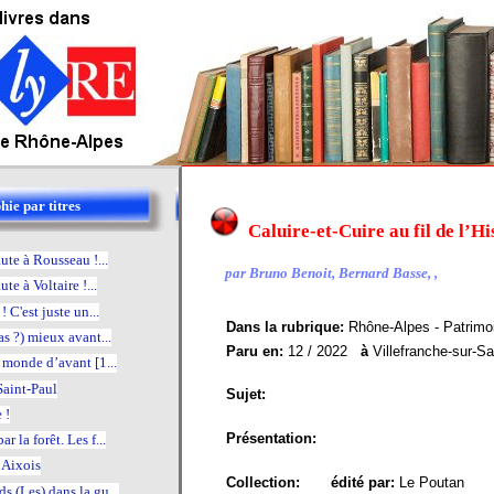
hie par titres
Caluire-et-Cuire au fil de l’Hi
aute à Rousseau !...
par Bruno Benoit, Bernard Basse, ,
ute à Voltaire !...
 ! C'est juste un...
Dans la rubrique:
Rhône-Alpes - Patrimo
as ?) mieux avant...
Paru en:
12 / 2022
à
Villefranche-sur
e monde d’avant [1...
Saint-Paul
Sujet:
 !
Présentation:
r la forêt. Les f...
 Aixois
Collection:
édité par:
Le Poutan
s (Les) dans la gu...