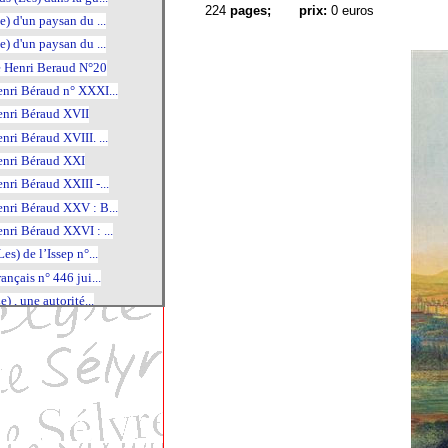
224
pages;
prix:
0 euros
e) d'un paysan du ...
e) d'un paysan du ...
e Henri Beraud N°20
nri Béraud n° XXXI...
enri Béraud XVII
nri Béraud XVIII. ...
enri Béraud XXI
nri Béraud XXIII -...
nri Béraud XXV : B...
nri Béraud XXVI : ...
es) de l’Issep n°...
ançais n° 446 jui...
e) , une autorité...
-Cuire au fil de ...
time et public
e. La légende de Wa...
Claudel
osta de Beauregard...