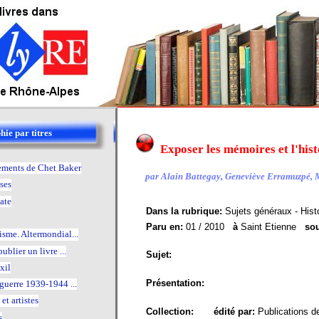
hie par titres
Exposer les mémoires et l'his
ements de Chet Baker
par Alain Battegay, Geneviève Erramuzpé, 
ses
ate
Dans la rubrique:
Sujets généraux - Histo
Paru en:
01 / 2010
à
Saint Etienne
sou
isme. Altermondial...
publier un livre ...
Sujet:
xil
Présentation:
 guerre 1939-1944 ...
et artistes
Collection:
édité par:
Publications de
s