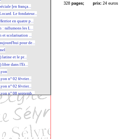
328
pages;
prix:
24 euros
éciale [en frança...
card. Le fondateur...
erriot en quatre p...
 : rallumons les L...
et scolarisation ...
ujourd'hui pour de...
nel
 latine et le pr...
) libre dans l'Et...
Lyon
yon n° 02 février...
yon n° 02 février...
Lyon n° 08 septemb...
Lyon n° 10
Lyon n° 10
Lyon n° 12 mai 2018 ;
Lyon n° 13 juin 20...
Lyon n° 15 novembr...
Lyon n° 16