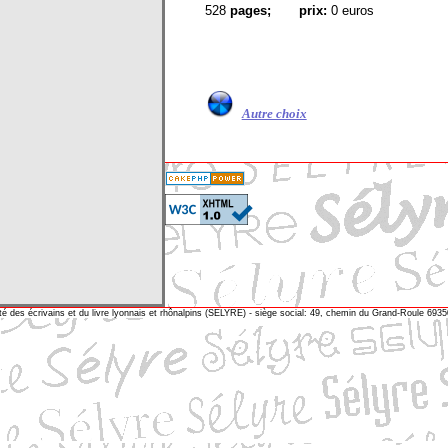
528
pages;
prix:
0 euros
Autre choix
té des écrivains et du livre lyonnais et rhônalpins (SELYRE) - siège social: 49, chemin du Grand-Roule 69