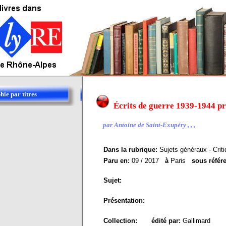
hie par titres
Écrits de guerre 1939-1944 p
par Antoine de Saint-Exupéry , , ,
Dans la rubrique:
Sujets généraux - Critiq
Paru en:
09 / 2017
à
Paris
sous référ
Sujet:
Présentation:
Collection:
édité par:
Gallimard