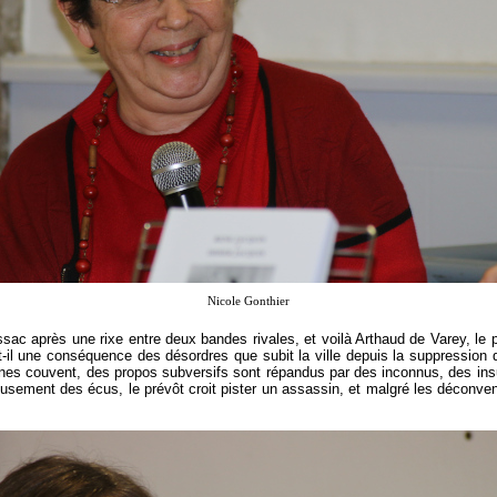
Nicole Gonthier
ac après une rixe entre deux bandes rivales, et voilà Arthaud de Varey, le p
-il une conséquence des désordres que subit la ville depuis la suppression de
ines couvent, des propos subversifs sont répandus par des inconnus, des in
eusement des écus, le prévôt croit pister un assassin, et malgré les déconve