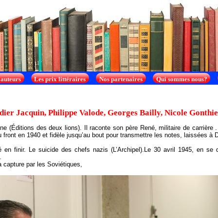
 auteurs
Les prix littéraires
Nos partenaires
Qui sommes nous?
ier Jacquin, Philippe Valode, Georges Bailly, Nicole Gonth
one (Éditions des deux lions). Il raconte son père René, militaire de carrière 
front en 1940 et fidèle jusqu’au bout pour transmettre les notes, laissées à Di
en finir. Le suicide des chefs nazis (L’Archipel).Le 30­ avril 1945, en se
.
a capture par les Soviétiques,