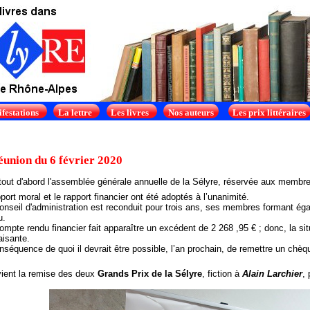
festations
La lettre
Les livres
Nos auteurs
Les prix littéraires
éunion du 6 février 2020
tout d'abord l'assemblée générale annuelle de la Sélyre, réservée aux membres
port moral et le rapport financier ont été adoptés à l’unanimité.
onseil d'administration est reconduit pour trois ans, ses membres formant ég
u.
ompte rendu financier fait apparaître un excédent de 2 268 ,95 € ; donc, la sit
aisante.
séquence de quoi il devrait être possible, l’an prochain, de remettre un chè
vient la remise des deux
Grands Prix de la Sélyre
, fiction à
Alain Larchier
,