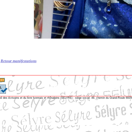
Retour manifestations
té des écrivains et du livre lyonnais et rhônalpins (SELYRE) - siège social: 49, chemin du Grand-Roule 69