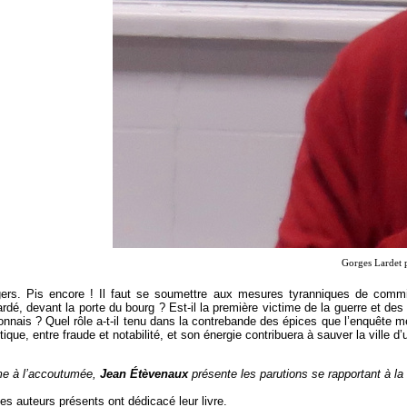
Gorges Lardet p
gers. Pis encore ! Il faut se soumettre aux mesures tyranniques de commis
rdé, devant la porte du bourg ? Est-il la première victime de la guerre et des
nnais ? Quel rôle a-t-il tenu dans la contrebande des épices que l’enquête me
itique, entre fraude et notabilité, et son énergie contribuera à sauver la ville d’
 à l’accoutumée,
Jean Étèvenaux
présente les parutions se rapportant à la ré
es auteurs présents ont dédicacé leur livre.