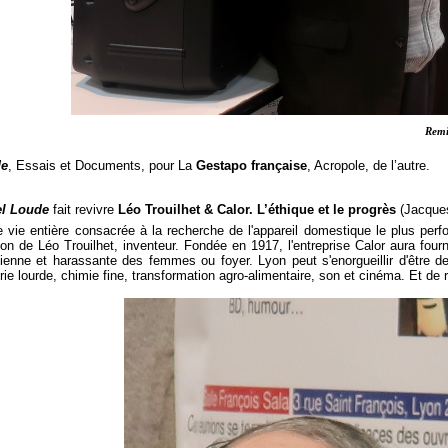
Remi
de
, Essais et Documents, pour La
Gestapo française
, Acropole, de l’autre.
l Loude
fait revivre
Léo Trouilhet & Calor. L’éthique et le progrès
(Jacques
ie entière consacrée à la recherche de l'appareil domestique le plus perfor
ion de Léo Trouilhet, inventeur. Fondée en 1917, l'entreprise Calor aura fou
dienne et harassante des femmes ou foyer. Lyon peut s'enorgueillir d'être d
rie lourde, chimie fine, transformation agro-alimentaire, son et cinéma. Et de