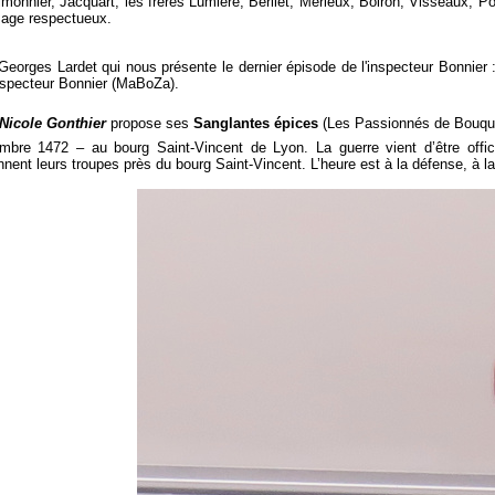
monnier, Jacquart, les frères Lumière, Berliet, Mérieux, Boiron, Visseaux, P
ge respectueux.
 Georges Lardet qui nous présente le dernier épisode de l'inspecteur Bonnier 
inspecteur Bonnier (MaBoZa).
Nicole Gonthier
propose ses
Sanglantes épices
(Les Passionnés de Bouqui
mbre 1472 – au bourg Saint-Vincent de Lyon. La guerre vient d’être offi
nent leurs troupes près du bourg Saint-Vincent. L’heure est à la défense, à l