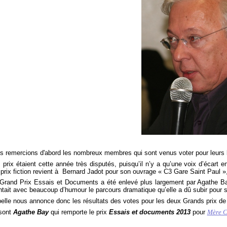
remercions d'abord les nombreux membres qui sont venus voter pour leurs livr
ix étaient cette année très disputés, puisqu’il n’y a qu’une voix d’écart en
prix fiction revient à Bernard Jadot pour son ouvrage « C3 Gare Saint Paul », A
and Prix Essais et Documents a été enlevé plus largement par Agathe Bay
ntait avec beaucoup d’humour le parcours dramatique qu’elle a dû subir pour 
lle nous annonce donc les résultats des votes pour les deux Grands prix de 
ont
Agathe Bay
qui remporte le prix
Essais et documents 2013
pour
Mère C