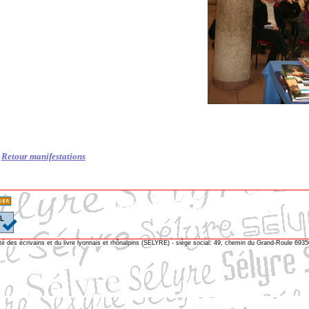
Retour manifestations
té des écrivains et du livre lyonnais et rhônalpins (SELYRE) - siège social: 49, chemin du Grand-Roule 69