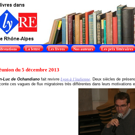
festations
La lettre
Les livres
Nos auteurs
Les prix littéraires
éunion du 5 décembre 2013
n-Luc de Ochandiano
fait revivre
Lyon à l’italienne
. Deux siècles de présenc
conte ces vagues de flux migratoires très différentes dans leurs motivations et 