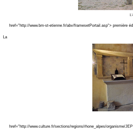
L'
href="http://www.bm-st-etienne.fr/abv/framesetPortail.asp"> première édi
La
href="http://www.culture.fr/sections/regions/rhone_alpes/organisme/JE