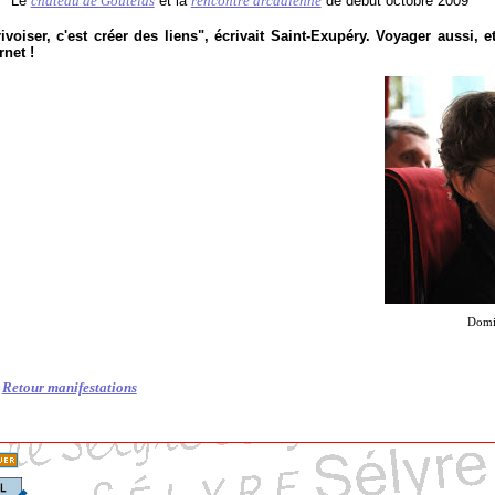
Le
château de Goutelas
et la
rencontre arcadienne
de début octobre 2009
ivoiser, c'est créer des liens", écrivait Saint-Exupéry. Voyager aussi,
rnet !
Domi
Retour manifestations