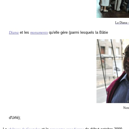
La Diana 
Diana
et les
monuments
qu'elle gère (parmi lesquels la Bâtie
Notr
d'Urfé);