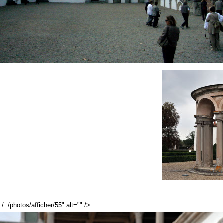
./../photos/afficher/55" alt="" />