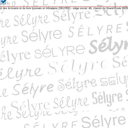
té des écrivains et du livre lyonnais et rhônalpins (SELYRE) - siège social: 49, chemin du Grand-Roule 69