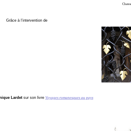
Chatea
e à l’intervention de
ique Lardet
sur son livre
Voyages romanesques au pays