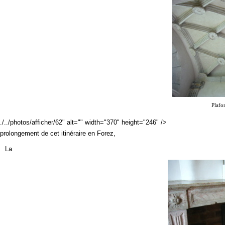
Plafo
./../photos/afficher/62" alt="" width="370" height="246" />
prolongement de cet itinéraire en Forez,
La