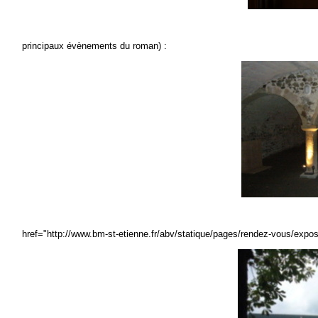
principaux évènements du roman) :
href="http://www.bm-st-etienne.fr/abv/statique/pages/rendez-vous/expos