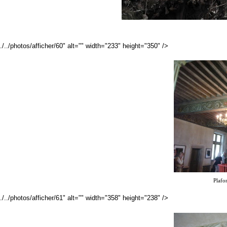
./../photos/afficher/60" alt="" width="233" height="350" />
Plafo
./../photos/afficher/61" alt="" width="358" height="238" />